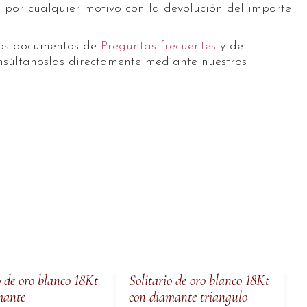
a
por cualquier motivo con la devolución del importe
ros documentos de
Preguntas frecuentes
y de
súltanoslas directamente mediante nuestros
o de oro blanco 18Kt
Solitario de oro blanco 18Kt
S
mante
con diamante triangulo
c