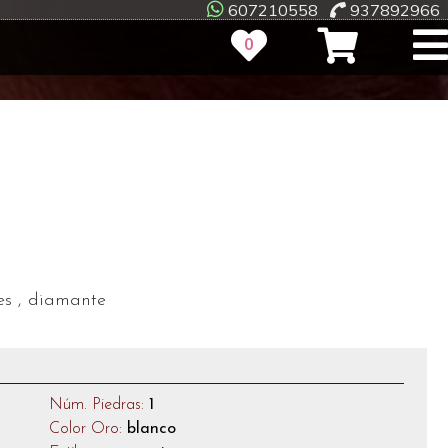
607210558
937892966
0
tes , diamante
Núm. Piedras:
1
Color Oro:
blanco