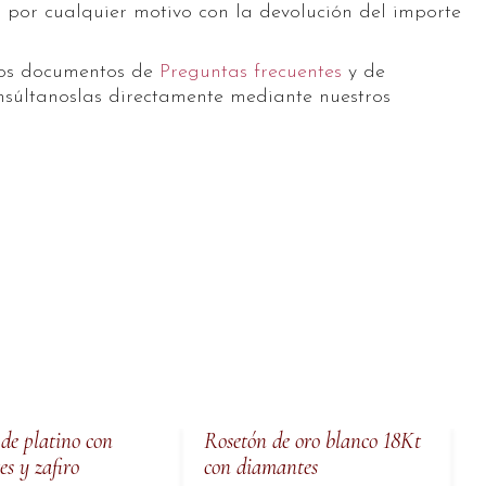
a
por cualquier motivo con la devolución del importe
ros documentos de
Preguntas frecuentes
y de
súltanoslas directamente mediante nuestros
de platino con
Rosetón de oro blanco 18Kt
R
s y zafiro
con diamantes
c