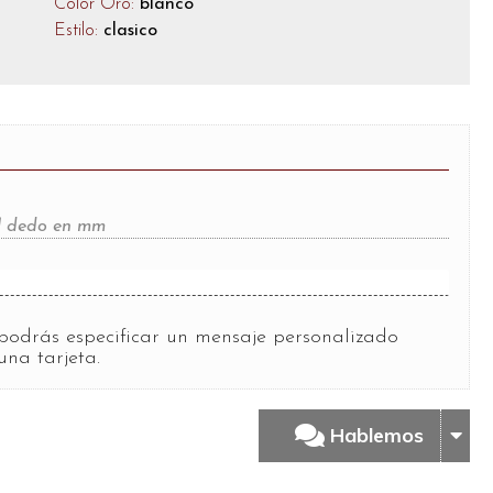
Color Oro:
blanco
Estilo:
clasico
del dedo en mm
?
podrás especificar un mensaje personalizado
una tarjeta.
Hablemos