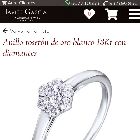
Área Clientes
607210558
937892966
0
Volver a la lista
Anillo rosetón de oro blanco 18Kt con
diamantes