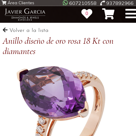
Área Clientes
607210558
937892966
0
Volver a la lista
Anillo diseño de oro rosa 18 Kt con
diamantes