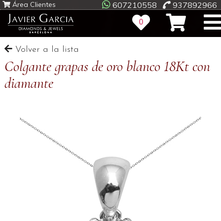
Área Clientes
607210558
937892966
0
Volver a la lista
Colgante grapas de oro blanco 18Kt con
diamante