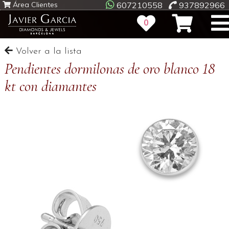
Área Clientes
607210558
937892966
0
Volver a la lista
Pendientes dormilonas de oro blanco 18
kt con diamantes