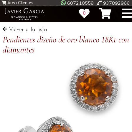
Área Clientes
607210558
937892966
0
Volver a la lista
Pendientes diseño de oro blanco 18Kt con
diamantes