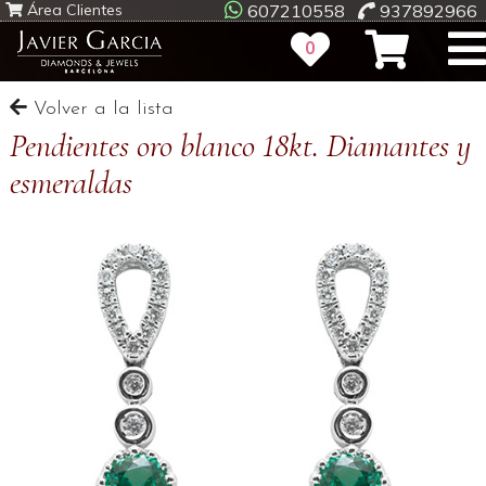
Área Clientes
607210558
937892966
0
Volver a la lista
Pendientes oro blanco 18kt. Diamantes y
esmeraldas