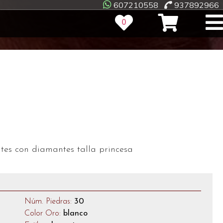
607210558
937892966
0
ates con diamantes talla princesa
Núm. Piedras:
30
Color Oro:
blanco