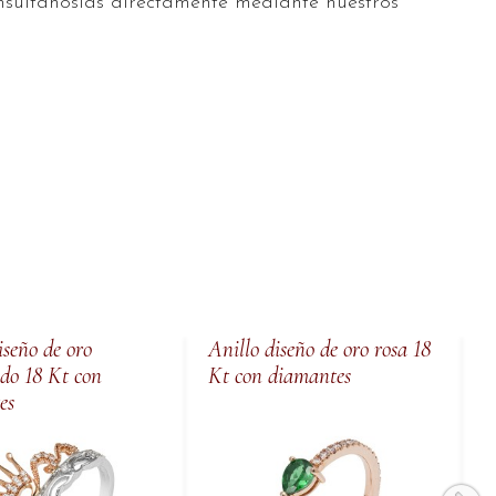
súltanoslas directamente mediante nuestros
iseño de oro
Anillo diseño de oro rosa 18
A
do 18 Kt con
Kt con diamantes
1
es