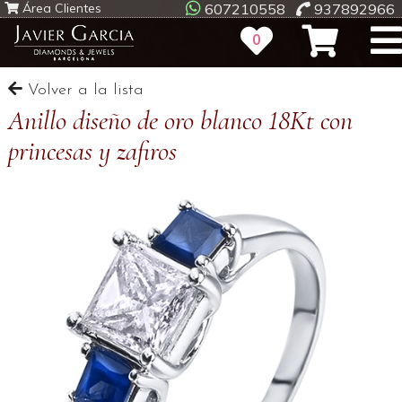
Área Clientes
607210558
937892966
0
Volver a la lista
Anillo diseño de oro blanco 18Kt con
princesas y zafiros